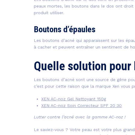
peaux mortes, les boutons dans le dos ont droit 
produit utiliser.
Boutons d’épaules
Les boutons d’acné qui apparaissent sur les épaul
à cacher et peuvent entraîner un sentiment de ho
Quelle solution pour 
Les boutons d’acné sont une source de gêne pour 
c’est pour cette raison que la marque Xen vous 
XEN AC-noz Gel Nettoyant 150g
XEN AC-noz Soin Correcteur SPF 20 30
Lutter contre l’acné avec la gamme AC-noz !
Le saviez-vous ? Votre peau est votre plus grand 