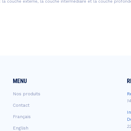
 la couche externe, la couche intermédiaire et la couche profond
MENU
R
Nos produits
R
1
Contact
I
Français
D
2
English