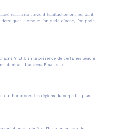
 L’acné naissante survient habituellement pendant
dermiques. Lorsque l’on parle d’acné, l’on parle
d’acné ? Et bien la présence de certaines lésions
ciation des boutons. Pour traiter
re du thorax sont les régions du corps les plus
ccumulation de dépôts d’huile ou encore de