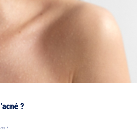
’acné ?
as !