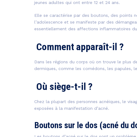
jeunes adultes qui ont entre 12 et 24 ans.
Elle se caractérise par des boutons, des points no
l’adolescence et se manifeste par des démangeais
essentiellement des affections inflammatoires du 
Comment apparaît-il ?
Dans les régions du corps où on trouve le plus de
dermiques, comme les comédons, les papules, les
Où siège-t-il ?
Chez la plupart des personnes acnéiques, le visag
exposées à la manifestation d’acné.
Boutons sur le dos (acné du d
Les boutons d’acné sur le dos sont un problème 