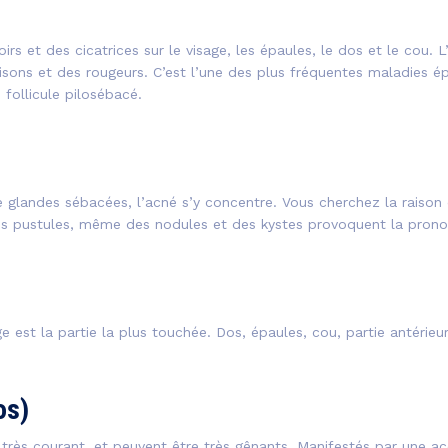
irs et des cicatrices sur le visage, les épaules, le dos et le cou.
ons et des rougeurs. C’est l’une des plus fréquentes maladies épi
follicule pilosébacé.
 glandes sébacées, l’acné s’y concentre. Vous cherchez la raison 
 pustules, même des nodules et des kystes provoquent la pronon
e est la partie la plus touchée. Dos, épaules, cou, partie antérieu
os)
très courant, et peuvent être très gênants. Manifestés par une a