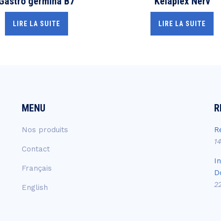
Gastro germina B7
Kelaplex Nerv
LIRE LA SUITE
LIRE LA SUITE
MENU
R
Nos produits
R
1
Contact
I
Français
D
2
English