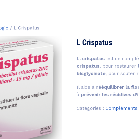
ogie
/ L Crispatus
L Crispatus
L. crispatus
est un complé
crispatus
, pour restaurer 
bisglycinate
, pour soutenir
Il aide à
rééquilibrer la flo
à
prévenir les récidives d’
Catégories :
Compléments a