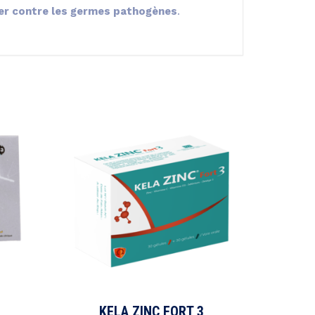
er contre les germes pathogènes
.
KELA ZINC FORT 3