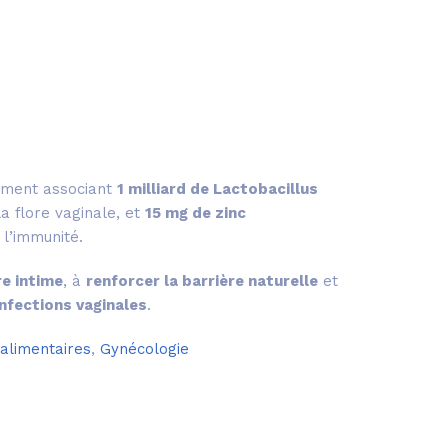
ment associant
1 milliard de Lactobacillus
la flore vaginale, et
15 mg de zinc
 l’immunité.
re intime
, à
renforcer la barrière naturelle
et
infections vaginales
.
limentaires
,
Gynécologie