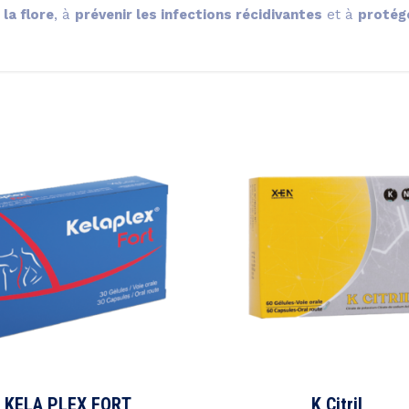
 la flore
, à
prévenir les infections récidivantes
et à
protég
KELA PLEX FORT
K Citril